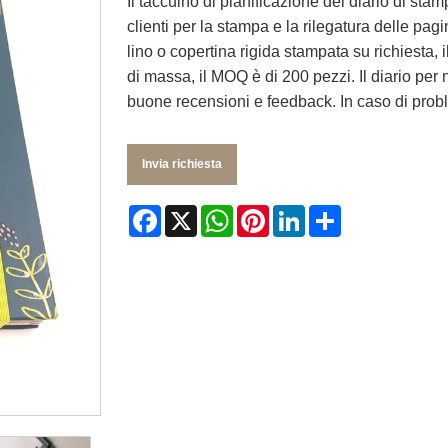
Il taccuino di pianificazione del diario di stam
clienti per la stampa e la rilegatura delle pagi
lino o copertina rigida stampata su richiesta,
di massa, il MOQ è di 200 pezzi. Il diario p
buone recensioni e feedback. In caso di proble
Invia richiesta
Facebook
X
WhatsApp
Pinterest
LinkedIn
Share