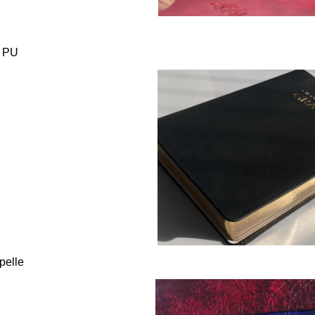
e PU
pelle