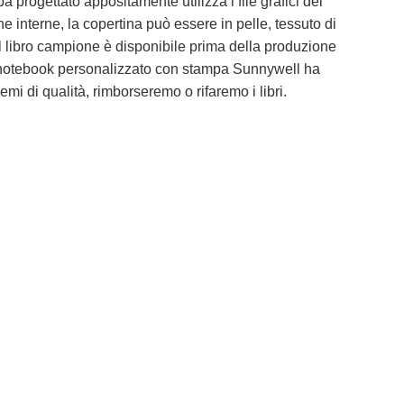
pa progettato appositamente utilizza i file grafici dei
ne interne, la copertina può essere in pelle, tessuto di
 il libro campione è disponibile prima della produzione
er notebook personalizzato con stampa Sunnywell ha
mi di qualità, rimborseremo o rifaremo i libri.