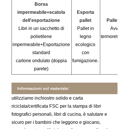
Borsa
impermeabile+scatola
Esporta
dell'esportazione
pallet
Pallettizza
Libri in un sacchetto di
Pallet in
Avvolgim
polietilene
legno
termoretraibil
impermeabile+Esportazione
ecologico
standard
con
600 
cartone ondulato (doppia
fumigazione.
parete)
Informazioni sul materiale:
utilizziamo inchiostro solido e carta
riciclata/certificata FSC per la stampa di libri
fotografici personali, libri di cucina, è salutare e
sicuro per i bambini che leggono e giocano,