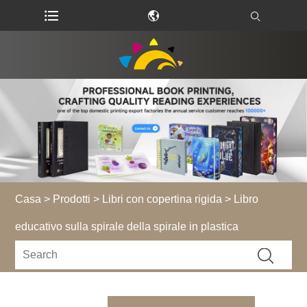
Casa
>
Prodotti
>
Libri con copertina rigida
> Libro
educativo sulla spirale della spirale in plastica