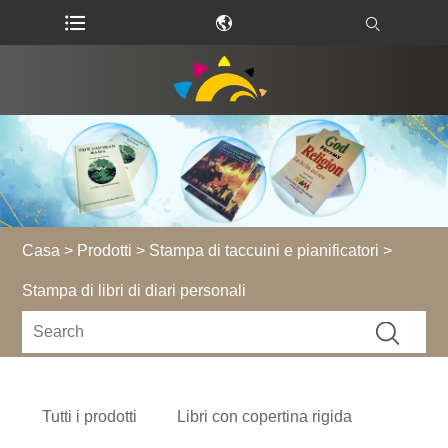
Casa
>
Prodotti
>
Stampa di taccuini e pianificatori
>
Stampa di libri di diari personali
Tutti i prodotti
Libri con copertina rigida