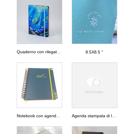
Quaderno con rilegatura a spirale con stampa su fascia elastica
8.5X8.5 ''
Notebook con agenda per la stampa, progettato da te
Agenda stampata di lusso personalizzata 2026 con confezione regalo Stampa del tuo taccuino annuale mensile settimanale giornaliero con penna