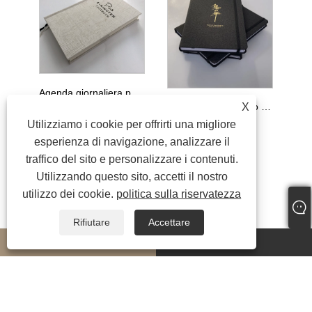
Agenda giornaliera personalizzata in lino con copertina rigida A5, design personalizzato, rilegatura con filo da cucito e confezione regalo
X
Stampa per taccuino con copertina in tessuto fustagno elastico
Utilizziamo i cookie per offrirti una migliore
esperienza di navigazione, analizzare il
traffico del sito e personalizzare i contenuti.
Utilizzando questo sito, accetti il ​​nostro
utilizzo dei cookie.
politica sulla riservatezza
Rifiutare
Accettare
whatsapp
E-mail
Copyright © 2023 Shenzhen Sunnywell Printing Co., Ltd. Tutti i diritti riservati.