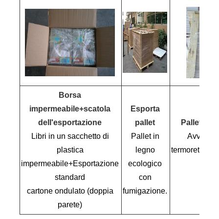
Borsa
impermeabile+scatola
Esporta
dell'esportazione
pallet
Pallettizza
Libri in un sacchetto di
Pallet in
Avvolgim
plastica
legno
termoretraibil
impermeabile+Esportazione
ecologico
standard
con
600 
cartone ondulato (doppia
fumigazione.
parete)