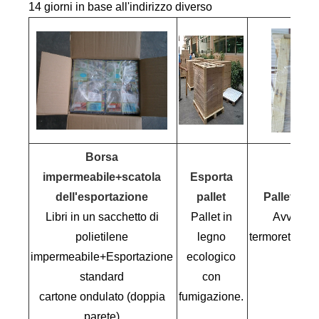
14 giorni in base all'indirizzo diverso
Borsa
impermeabile+scatola
Esporta
dell'esportazione
pallet
Pallettizza
Libri in un sacchetto di
Pallet in
Avvolgim
polietilene
legno
termoretraibil
impermeabile+Esportazione
ecologico
standard
con
600 
cartone ondulato (doppia
fumigazione.
parete)