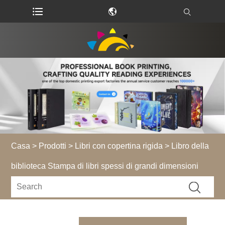
Casa
>
Prodotti
>
Libri con copertina rigida
> Libro della
biblioteca Stampa di libri spessi di grandi dimensioni