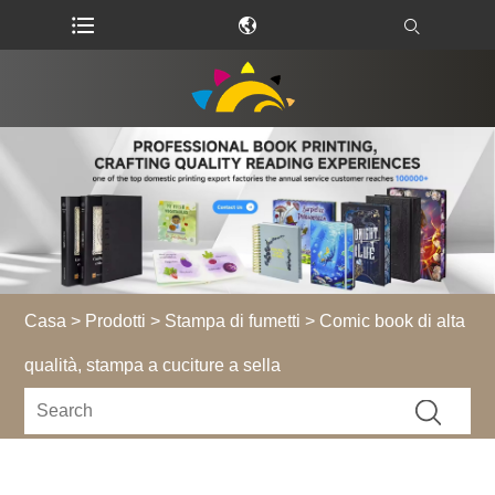
Casa
>
Prodotti
>
Stampa di fumetti
> Comic book di alta
qualità, stampa a cuciture a sella