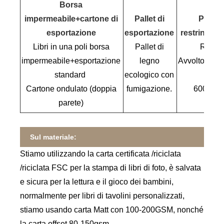
Borsa
impermeabile+cartone di
Pallet di
Palleti
esportazione
esportazione
restringime
Libri in una poli borsa
Pallet di
Riduci 
impermeabile+esportazione
legno
Avvolto+Digi
standard
ecologico con
non p
Cartone ondulato (doppia
fumigazione.
600 kg p
parete)
Sul materiale:
Stiamo utilizzando la carta certificata /riciclata
/riciclata FSC per la stampa di libri di foto, è salvata
e sicura per la lettura e il gioco dei bambini,
normalmente per libri di tavolini personalizzati,
stiamo usando carta Matt con 100-200GSM, nonché
la carta offset 80-150gsm.