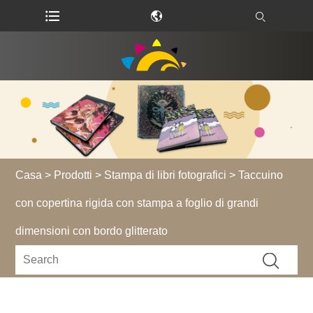
Casa
>
Prodotti
>
Stampa di libri fotografici
> Taccuino
con copertina rigida con stampa a foglio di grandi
dimensioni con bordo glitterato