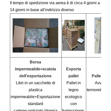
Il tempo di spedizione via aerea è di circa 4 giorni a
14 giorni in base all'indirizzo diverso
Borsa
impermeabile+scatola
Esporta
dell'esportazione
pallet
Pallettizza
Libri in un sacchetto di
Pallet in
Avvolgim
plastica
legno
termoretraibil
impermeabile+Esportazione
ecologico
standard
con
600 
cartone ondulato (doppia
fumigazione.