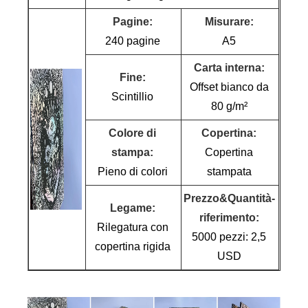
Pagine:
Misurare:
240 pagine
A5
Carta interna:
Fine:
Offset bianco da
Scintillio
80 g/m²
Colore di
Copertina:
stampa:
Copertina
Pieno di colori
stampata
Prezzo&Quantità-
Legame:
riferimento:
Rilegatura con
5000 pezzi: 2,5
copertina rigida
USD