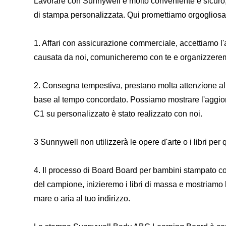
Lavorare con Sunnywell è molto conveniente e sicuro,
di stampa personalizzata. Qui promettiamo orgoglios
1. Affari con assicurazione commerciale, accettiamo l'
causata da noi, comunicheremo con te e organizzeremo 
2. Consegna tempestiva, prestano molta attenzione al l
base al tempo concordato. Possiamo mostrare l'aggiorn
C1 su personalizzato è stato realizzato con noi.
3 Sunnywell non utilizzerà le opere d'arte o i libri per 
4. Il processo di Board Board per bambini stampato c
del campione, inizieremo i libri di massa e mostriamo l'
mare o aria al tuo indirizzo.