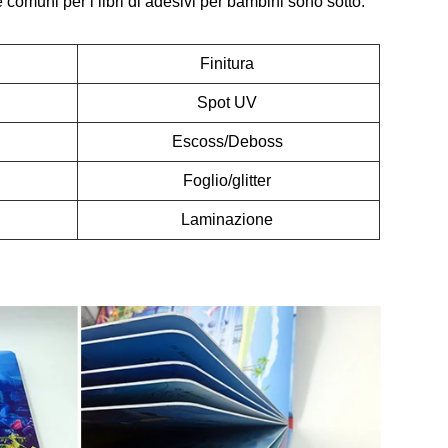
omuni per i libri di adesivi per bambini sono sotto:
Finitura
Spot UV
Escoss/Deboss
Foglio/glitter
Laminazione