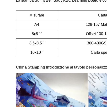
La stampa Sunnywell Bady ABC Learning Board è con ril
Misurare
Cart
A4
128-157 Mat
8x8 '' '
Offset 100-
8.5x8.5 ''
300-400GS
10x10 ''
Carta spe
China Stamping Introduzione al tavolo personalizza