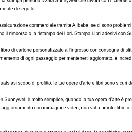
 la stampa personalizzata Sunnywell che lavora con il cliente d
amente di seguito:
assicurazione commerciale tramite Alibaba, se ci sono problemi d
il rimborso o la ristampa dei libri. Stampa Libri adesivi con S
ibro di cartone personalizzato all'ingrosso con consegna di slitt
amento di ogni passaggio per mantenerti aggiornato, è incredibi
qualsiasi scopo di profitto, le tue opere d'arte e libri sono sicuri
on Sunnywell è molto semplice, quando la tua opera d'arte è pr
aggiornamento con immagini e video, una volta pronti i libri, util