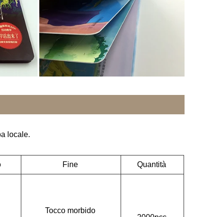
pa locale.
o
Fine
Quantità
Tocco morbido