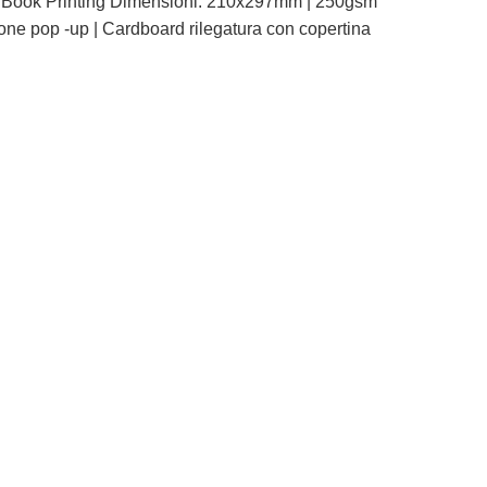
rd Book Printing Dimensioni: 210x297mm | 250gsm
rtone pop -up | Cardboard rilegatura con copertina