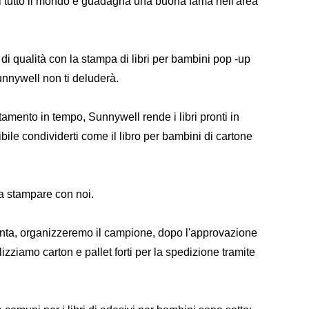
i tutto il mondo e guadagna una buona fama nell'area
i qualità con la stampa di libri per bambini pop -up
unnywell non ti deluderà.
amento in tempo, Sunnywell rende i libri pronti in
le condividerti come il libro per bambini di cartone
 da stampare con noi.
onta, organizzeremo il campione, dopo l'approvazione
izziamo carton e pallet forti per la spedizione tramite