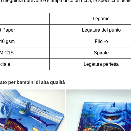
egatura durevole e stampa di colori ricca, le specifiche usate c
a
Legame
t Paper
Legatura del punto
140 gsm
Filo -o
M C1S
Spirale
ciale
Legatura perfetta
to per bambini di alta qualità