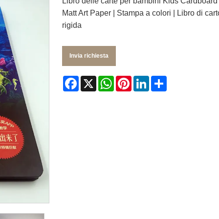
Libro delle carte per bambini Kids Cardboa
Matt Art Paper | Stampa a colori | Libro di ca
rigida
Invia richiesta
Facebook
X
WhatsApp
Pinterest
LinkedIn
Share